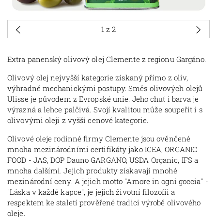
1
z 2
Extra panenský olivový olej Clemente z regionu Gargáno.
Olivový olej nejvyšší kategorie získaný přímo z oliv,
výhradně mechanickými postupy. Směs olivových olejů
Ulisse je původem z Evropské unie. Jeho chuť i barva je
výrazná a lehce palčivá. Svojí kvalitou může soupeřit i s
olivovými oleji z vyšší cenové kategorie.
Olivové oleje rodinné firmy Clemente jsou ověnčené
mnoha mezinárodními certifikáty jako ICEA, ORGANIC
FOOD - JAS, DOP Dauno GARGANO, USDA Organic, IFS a
mnoha dalšími. Jejich produkty získavají mnohé
mezinárodní ceny. A jejich motto "Amore in ogni goccia" -
"Láska v každé kapce", je jejich životní filozofii a
respektem ke staletí prověřené tradici výrobě olivového
oleje.