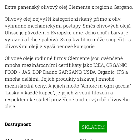
Extra panenský olivový olej Clemente z regionu Gargáno.
Olivový olej nejvyšší kategorie získaný přímo z oliv,
výhradně mechanickými postupy. Směs olivových olejů
Ulisse je původem z Evropské unie. Jeho chuť i barva je
výrazná a lehce palčivá. Svojí kvalitou může soupeřit i s
olivovými oleji z vyšší cenové kategorie.
Olivové oleje rodinné firmy Clemente jsou ověnčené
mnoha mezinárodními certifikáty jako ICEA, ORGANIC
FOOD - JAS, DOP Dauno GARGANO, USDA Organic, IFS a
mnoha dalšími. Jejich produkty získavají mnohé
mezinárodní ceny. A jejich motto "Amore in ogni goccia" -
"Láska v každé kapce", je jejich životní filozofii a
respektem ke staletí prověřené tradici výrobě olivového
oleje.
Dostupnost:
SKLADEM