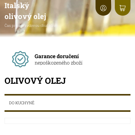
Italský
olivový olej
Čas pro opravdovou chuť oliv!
Garance doručení
nepoškozeného zboží
OLIVOVÝ OLEJ
DO KUCHYNĚ