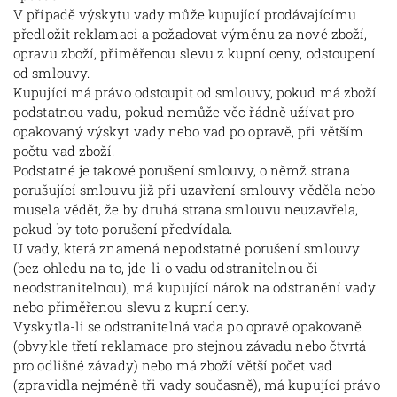
V případě výskytu vady může kupující prodávajícímu
předložit reklamaci a požadovat výměnu za nové zboží,
opravu zboží, přiměřenou slevu z kupní ceny, odstoupení
od smlouvy.
Kupující má právo odstoupit od smlouvy, pokud má zboží
podstatnou vadu, pokud nemůže věc řádně užívat pro
opakovaný výskyt vady nebo vad po opravě, při větším
počtu vad zboží.
Podstatné je takové porušení smlouvy, o němž strana
porušující smlouvu již při uzavření smlouvy věděla nebo
musela vědět, že by druhá strana smlouvu neuzavřela,
pokud by toto porušení předvídala.
U vady, která znamená nepodstatné porušení smlouvy
(bez ohledu na to, jde-li o vadu odstranitelnou či
neodstranitelnou), má kupující nárok na odstranění vady
nebo přiměřenou slevu z kupní ceny.
Vyskytla-li se odstranitelná vada po opravě opakovaně
(obvykle třetí reklamace pro stejnou závadu nebo čtvrtá
pro odlišné závady) nebo má zboží větší počet vad
(zpravidla nejméně tři vady současně), má kupující právo