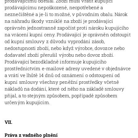
prodávajícímu odeslal. Zboží musí vrátit kupující
prodávajícímu nepoškozené, neopotřebené a
neznečištěné a je-li to možné, v původním obalu. Nárok
na náhradu škody vzniklé na zboží je prodávající
oprávněn jednostranně započíst proti nároku kupujícího
na vrácení kupní ceny. Prodávající je oprávněn odstoupit
od kupní smlouvy z důvodu vyprodání zásob,
nedostupnosti zboží, nebo když výrobce, dovozce nebo
dodavatel zboží přerušil výrobu nebo dovoz zboží.
Prodávající bezodkladně informuje kupujícího
prostřednictvím e-mailové adresy uvedené v objednávce
a vrátí ve lhůtě 14 dnů od oznámení o odstoupení od
kupní smlouvy všechny peněžní prostředky včetně
nákladů na dodání, které od něho na základě smlouvy
přijal, a to stejným způsobem, popřípadě způsobem
určeným kupujícím.
VII.
Práva z vadného plnění