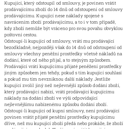
Kupující, který odstoupil od smlouvy, je povinen vrátit
prodávajícímu zboží do 14 dnů od odstoupení od smlouvy
prodávajícímu. Kupující nese náklady spojené s
navrácením zboží prodávajícímu, a to i v tom případě,
kdy zboží nemůže být vráceno pro svou povahu obvyklou
poštovní cestou.
Odstoupí-li kupující od smlouvy, vrátí mu prodávající
bezodkladně, nejpozději však do 14 dnů od odstoupení od
smlouvy všechny peněžní prostředky včetně nákladů na
dodání, které od něho přijal, a to stejným způsobem.
Prodávající vrátí kupujícímu přijaté peněžení prostředky
jiným způsobem jen tehdy, pokud s tím kupující souhlasí
a pokud mu tím nevzniknou další náklady. Jestliže
kupující zvolil jiný než nejlevnější způsob dodání zboží,
který prodávající nabízí, vrátí prodávající kupujícímu
náklady na dodání zboží ve výši odpovídající
nejlevnějšímu nabízenému způsobu dodání zboží.
Odstoupí-li kupující od kupní smlouvy, není prodávající
povinen vrátit přijaté peněžní prostředky kupujícímu
dříve, než mu kupující zboží předá nebo prokáže, že zboží