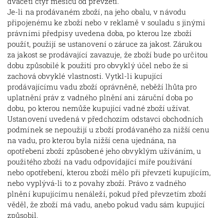
dvaceti čtyř měsíců od převzetí.
Je-li na prodávaném zboží, na jeho obalu, v návodu
připojenému ke zboží nebo v reklamě v souladu s jinými
právními předpisy uvedena doba, po kterou lze zboží
použít, použijí se ustanovení o záruce za jakost. Zárukou
za jakost se prodávající zavazuje, že zboží bude po určitou
dobu způsobilé k použití pro obvyklý účel nebo že si
zachová obvyklé vlastnosti. Vytkl-li kupující
prodávajícímu vadu zboží oprávněně, neběží lhůta pro
uplatnění práv z vadného plnění ani záruční doba po
dobu, po kterou nemůže kupující vadné zboží užívat.
Ustanovení uvedená v předchozím odstavci obchodních
podmínek se nepoužijí u zboží prodávaného za nižší cenu
na vadu, pro kterou byla nižší cena ujednána, na
opotřebení zboží způsobené jeho obvyklým užíváním, u
použitého zboží na vadu odpovídající míře používání
nebo opotřebení, kterou zboží mělo při převzetí kupujícím,
nebo vyplývá-li to z povahy zboží. Právo z vadného
plnění kupujícímu nenáleží, pokud před převzetím zboží
věděl, že zboží má vadu, anebo pokud vadu sám kupující
způsobil.