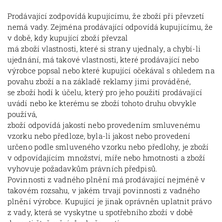
Prodávající zodpovídá kupujícímu, že zboží při převzetí
nemá vady. Zejména prodávající odpovídá kupujícímu, že
v době, kdy kupující zboží převzal
má zboží vlastnosti, které si strany ujednaly, a chybí-li
ujednání, má takové vlastnosti, které prodávající nebo
výrobce popsal nebo které kupující očekával s ohledem na
povahu zboží a na základě reklamy jimi prováděné,
se zboží hodí k účelu, který pro jeho použití prodávající
uvádí nebo ke kterému se zboží tohoto druhu obvykle
používá,
zboží odpovídá jakostí nebo provedením smluvenému
vzorku nebo předloze, byla-li jakost nebo provedení
určeno podle smluveného vzorku nebo předlohy, je zboží
v odpovídajícím množství, míře nebo hmotnosti a zboží
vyhovuje požadavkům právních předpisů.
Povinnosti z vadného plnění má prodávající nejméně v
takovém rozsahu, v jakém trvají povinnosti z vadného
plnění výrobce. Kupující je jinak oprávněn uplatnit právo
z vady, která se vyskytne u spotřebního zboží v době