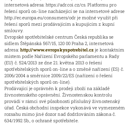
internetová adresa: https://adr.coi.cz/cs. Platformu pro
řešení sporů on-line nacházející se na internetové adrese
http://ec.europa.eu/consumers/odr je možné využít při
řešení sporů mezi prodávajícím a kupujícím z kupní
smlouvy.
Evropské spotřebitelské centrum Česká republika se
sídlem Štěpánská 567/15, 120 00 Praha 2, internetová
adresa:
http://www.evropskyspotrebitel.cz
je kontaktním
místem podle Nařízení Evropského parlamentu a Rady
(EU) č. 524/2013 ze dne 21. května 2013 o řešení
spotřebitelských sporů on-line a o změně nařízení (ES) č.
2006/2004 a směrnice 2009/22/ES (nařízení o řešení
spotřebitelských sporů on-line).
Prodávající je oprávněn k prodeji zboží na základě
živnostenského oprávnění. Živnostenskou kontrolu
provádí v rámci své působnosti příslušný živnostenský
úřad. Česká obchodní inspekce vykonává ve vymezeném
rozsahu mimo jiné dozor nad dodržováním zákona č.
634/1992 Sb., o ochraně spotřebitele.