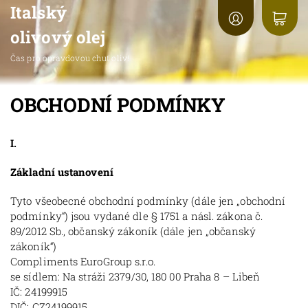
Italský
olivový olej
Čas pro opravdovou chuť oliv!
OBCHODNÍ PODMÍNKY
I.
Základní ustanovení
Tyto všeobecné obchodní podmínky (dále jen „obchodní
podmínky“) jsou vydané dle § 1751 a násl. zákona č.
89/2012 Sb., občanský zákoník (dále jen „občanský
zákoník“)
Compliments EuroGroup s.r.o.
se sídlem: Na stráži 2379/30, 180 00 Praha 8 – Libeň
IČ: 24199915
DIČ: CZ24199915