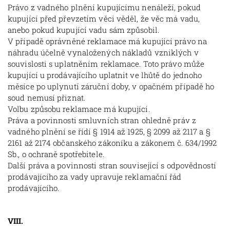
Právo z vadného plnění kupujícímu nenáleží, pokud
kupující před převzetím věci věděl, že věc má vadu,
anebo pokud kupující vadu sám způsobil.
V případě oprávněné reklamace má kupující právo na
náhradu účelně vynaložených nákladů vzniklých v
souvislosti s uplatněním reklamace. Toto právo může
kupující u prodávajícího uplatnit ve lhůtě do jednoho
měsíce po uplynutí záruční doby, v opačném případě ho
soud nemusí přiznat.
Volbu způsobu reklamace má kupující.
Práva a povinnosti smluvních stran ohledně práv z
vadného plnění se řídí § 1914 až 1925, § 2099 až 2117 a §
2161 až 2174 občanského zákoníku a zákonem č. 634/1992
Sb., o ochraně spotřebitele.
Další práva a povinnosti stran související s odpovědností
prodávajícího za vady upravuje reklamační řád
prodávajícího.
VIII.