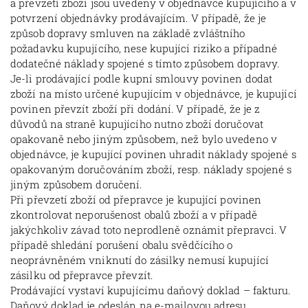
a převzetí zboží jsou uvedeny v objednávce kupujícího a v
potvrzení objednávky prodávajícím. V případě, že je
způsob dopravy smluven na základě zvláštního
požadavku kupujícího, nese kupující riziko a případné
dodatečné náklady spojené s tímto způsobem dopravy.
Je-li prodávající podle kupní smlouvy povinen dodat
zboží na místo určené kupujícím v objednávce, je kupující
povinen převzít zboží při dodání. V případě, že je z
důvodů na straně kupujícího nutno zboží doručovat
opakovaně nebo jiným způsobem, než bylo uvedeno v
objednávce, je kupující povinen uhradit náklady spojené s
opakovaným doručováním zboží, resp. náklady spojené s
jiným způsobem doručení.
Při převzetí zboží od přepravce je kupující povinen
zkontrolovat neporušenost obalů zboží a v případě
jakýchkoliv závad toto neprodleně oznámit přepravci. V
případě shledání porušení obalu svědčícího o
neoprávněném vniknutí do zásilky nemusí kupující
zásilku od přepravce převzít.
Prodávající vystaví kupujícímu daňový doklad – fakturu.
Daňový doklad je odeslán na e-mailovou adresu