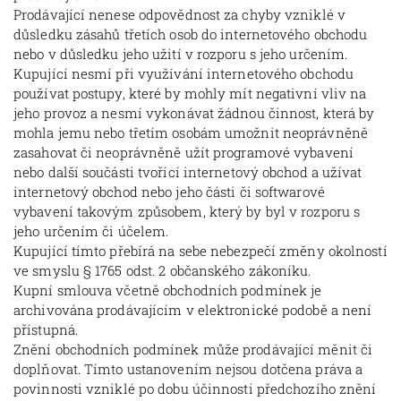
Prodávající nenese odpovědnost za chyby vzniklé v
důsledku zásahů třetích osob do internetového obchodu
nebo v důsledku jeho užití v rozporu s jeho určením.
Kupující nesmí při využívání internetového obchodu
používat postupy, které by mohly mít negativní vliv na
jeho provoz a nesmí vykonávat žádnou činnost, která by
mohla jemu nebo třetím osobám umožnit neoprávněně
zasahovat či neoprávněně užít programové vybavení
nebo další součásti tvořící internetový obchod a užívat
internetový obchod nebo jeho části či softwarové
vybavení takovým způsobem, který by byl v rozporu s
jeho určením či účelem.
Kupující tímto přebírá na sebe nebezpečí změny okolností
ve smyslu § 1765 odst. 2 občanského zákoníku.
Kupní smlouva včetně obchodních podmínek je
archivována prodávajícím v elektronické podobě a není
přístupná.
Znění obchodních podmínek může prodávající měnit či
doplňovat. Tímto ustanovením nejsou dotčena práva a
povinnosti vzniklé po dobu účinnosti předchozího znění