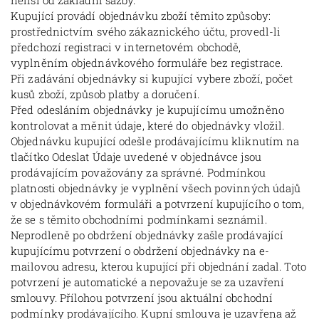
neliší od základní sazby.
Kupující provádí objednávku zboží těmito způsoby:
prostřednictvím svého zákaznického účtu, provedl-li
předchozí registraci v internetovém obchodě,
vyplněním objednávkového formuláře bez registrace.
Při zadávání objednávky si kupující vybere zboží, počet
kusů zboží, způsob platby a doručení.
Před odesláním objednávky je kupujícímu umožněno
kontrolovat a měnit údaje, které do objednávky vložil.
Objednávku kupující odešle prodávajícímu kliknutím na
tlačítko Odeslat Údaje uvedené v objednávce jsou
prodávajícím považovány za správné. Podmínkou
platnosti objednávky je vyplnění všech povinných údajů
v objednávkovém formuláři a potvrzení kupujícího o tom,
že se s těmito obchodními podmínkami seznámil.
Neprodleně po obdržení objednávky zašle prodávající
kupujícímu potvrzení o obdržení objednávky na e-
mailovou adresu, kterou kupující při objednání zadal. Toto
potvrzení je automatické a nepovažuje se za uzavření
smlouvy. Přílohou potvrzení jsou aktuální obchodní
podmínky prodávajícího. Kupní smlouva je uzavřena až