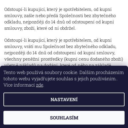
Odstoupí-li kupující, který je spotřebitelem, od kupní
smlouvy, zašle nebo předá Společnosti bez zbytečného
odkladu, nejpozději do 14 dnů od odstoupení od kupní
smlouvy, zboží, které od ní obdržel.
Odstoupí-li kupující, který je spotřebitelem, od kupní
smlouvy, vrátí mu Společnost bez zbytečného odkladu,
nejpozději do 14 dnů od odstoupení od kupní smlouvy,
všechny peněžní prostředky (kupní cenu dodaného zboží)
včetně nákladů na dodání, které od něho na základě
kupní smlouvy přijala, stejným způsobem. Jestliže
Tento web používá soubory cookie. Dalším procházením
kupující zvolil jiný, než nejlevnější způsob dodání zboží,
tohoto webu vyjadřujete souhlas s jejich používáním..
který Společnost nabízí, vrátí Společnost kupujícímu
Více informací
zde
.
náklady na dodání zboží pouze ve výši odpovídající
nejlevnějšímu nabízenému způsobu dodání zboží.
NASTAVENÍ
Společnost není povinna vrátit přijaté peněžní prostředky
kupujícímu dříve, než ji kupující zboží předá nebo
prokáže, že zboží Společnosti odeslal.
SOUHLASÍM
Datum: