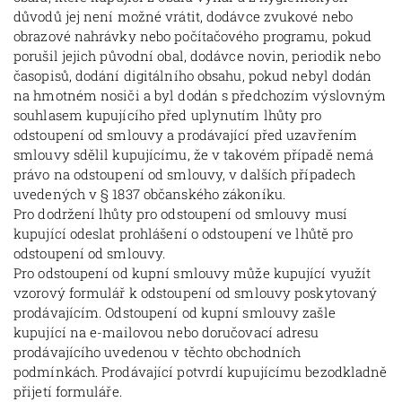
důvodů jej není možné vrátit, dodávce zvukové nebo
obrazové nahrávky nebo počítačového programu, pokud
porušil jejich původní obal, dodávce novin, periodik nebo
časopisů, dodání digitálního obsahu, pokud nebyl dodán
na hmotném nosiči a byl dodán s předchozím výslovným
souhlasem kupujícího před uplynutím lhůty pro
odstoupení od smlouvy a prodávající před uzavřením
smlouvy sdělil kupujícímu, že v takovém případě nemá
právo na odstoupení od smlouvy, v dalších případech
uvedených v § 1837 občanského zákoníku.
Pro dodržení lhůty pro odstoupení od smlouvy musí
kupující odeslat prohlášení o odstoupení ve lhůtě pro
odstoupení od smlouvy.
Pro odstoupení od kupní smlouvy může kupující využít
vzorový formulář k odstoupení od smlouvy poskytovaný
prodávajícím. Odstoupení od kupní smlouvy zašle
kupující na e-mailovou nebo doručovací adresu
prodávajícího uvedenou v těchto obchodních
podmínkách. Prodávající potvrdí kupujícímu bezodkladně
přijetí formuláře.