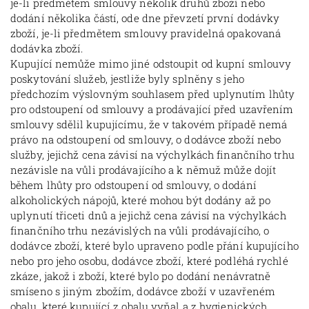
je-li předmětem smlouvy několik druhů zboží nebo
dodání několika částí, ode dne převzetí první dodávky
zboží, je-li předmětem smlouvy pravidelná opakovaná
dodávka zboží.
Kupující nemůže mimo jiné odstoupit od kupní smlouvy
poskytování služeb, jestliže byly splněny s jeho
předchozím výslovným souhlasem před uplynutím lhůty
pro odstoupení od smlouvy a prodávající před uzavřením
smlouvy sdělil kupujícímu, že v takovém případě nemá
právo na odstoupení od smlouvy, o dodávce zboží nebo
služby, jejichž cena závisí na výchylkách finančního trhu
nezávisle na vůli prodávajícího a k němuž může dojít
během lhůty pro odstoupení od smlouvy, o dodání
alkoholických nápojů, které mohou být dodány až po
uplynutí třiceti dnů a jejichž cena závisí na výchylkách
finančního trhu nezávislých na vůli prodávajícího, o
dodávce zboží, které bylo upraveno podle přání kupujícího
nebo pro jeho osobu, dodávce zboží, které podléhá rychlé
zkáze, jakož i zboží, které bylo po dodání nenávratně
smíseno s jiným zbožím, dodávce zboží v uzavřeném
obalu, které kupující z obalu vyňal a z hygienických