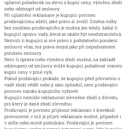
uplatnit požadavek na slevu z kupní ceny, výměnu zboží
nebo odstoupit od smlouvy.
Při uplatnění reklamace je kupující povinen
prodávajícímu sdělit, jaké právo si zvolil. Změna volby
bez souhlasu prodávajícího je možná jen tehdy, žádal-li
kupující opravu vady, která se ukáže být neodstranitelná.
Nezvolí-li kupující si své právo z podstatného porušení
smlouvy včas, má práva stejná jako při nepodstatném
porušení smlouvy.
Není-li oprava nebo výměna zboží možná, na základě
odstoupení od smlouvy může kupující požadovat vrácení
kupní ceny v plné výši.
Pokud prodávající prokáže, že kupující před převzetím o
vadě zboží věděl nebo ji sám způsobil, není prodávající
povinen nároku kupujícího vyhovět.
Kupující nemůže reklamovat zlevněné zboží z důvodu,
pro který je dané zboží zlevněno.
Prodávající je povinen přijmout reklamaci v kterékoli
provozovně, v níž je přijetí reklamace možné, případně i
v sídle nebo místě podnikání. Prodávající je povinen